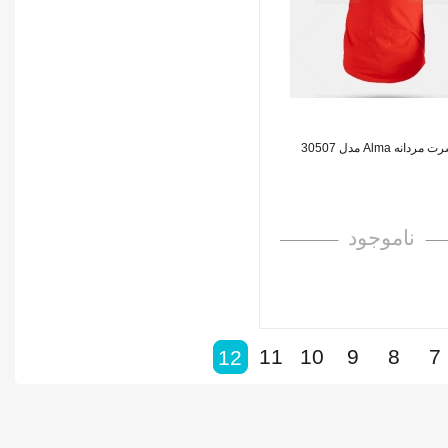
مردانه Alma مدل 30507
ناموجود
11
10
9
8
7
12