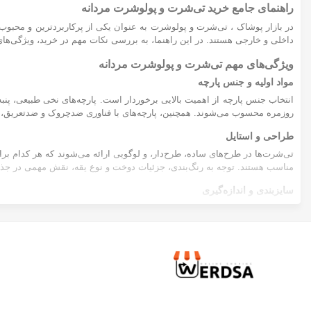
راهنمای جامع خرید تی‌شرت و پولوشرت مردانه
زرد خردلی
S-XXL
در بازار پوشاک ، تی‌شرت و پولوشرت به عنوان یکی از پرکاربردترین و محبوب‌ت
یاسی
داخلی و خارجی هستند. در این راهنما، به بررسی نکات مهم در خرید، ویژگی‌های کل
XL
گلبهی
ویژگی‌های مهم تی‌شرت و پولوشرت مردانه
XL-XXL
مواد اولیه و جنس پارچه
سبزآبی
XS
انتخاب جنس پارچه از اهمیت بالایی برخوردار است. پارچه‌های نخی طبیعی، پنبه‌ا
کرم
روزمره محسوب می‌شوند. همچنین، پارچه‌های با فناوری ضدچروک و ضدتعریق، بر
XXL
طراحی و استایل
نسکافه ایی
فری سایز
تی‌شرت‌ها در طرح‌های ساده، طرح‌دار، و لوگویی ارائه می‌شوند که هر کدام بر
سفید صدفی
فری سایز(36-38)
مناسب هستند. توجه به رنگ‌بندی، جزئیات دوخت و نوع یقه، نقش مهمی در جذا
بژ
سایزبندی و اندازه‌گیری
فری سایز(40-42)
مسی
فری سایز(44-46)
XXL هستند که هر کدام ویژگی‌های خاص خود را دارند.
چند رنگ
34
پرسش‌های متداول درباره تی‌شرت و پولوشرت مردانه
نقره ای آبی
چگونه می‌توانم طول عمر لباس‌های خود را افزایش دهم؟
36
برای حفظ کیفیت و رنگ لباس، از شستشو با آب سرد و استفاده از
مواد شویند
بی رنگ
38
چه تفاوت‌هایی میان تی‌شرت و پولوشرت وجود دارد؟