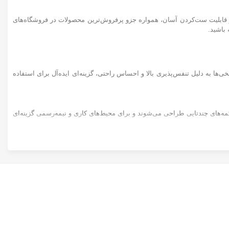
 قابلیت ست‌کردن آسان، همواره جزو پرفروش‌ترین محصولات در فروشگاه‌های
 باشید.
ی‌ها به دلیل تنفس‌پذیری بالا و احساس راحتی، گزینه‌ای ایده‌آل برای استفاده
کمه‌های چندتایی طراحی می‌شوند و برای محیط‌های کاری و نیمه‌رسمی گزینه‌ای
انتخاب سایز مناسب، تاثیر مستقیم بر راحتی و استایل شما دارد. توصیه می‌شود قبل از خرید، جدول اندازه‌گیری برند مورد نظر را بررسی کنید و بر اساس ابعاد بدن خود، سایز مناسب را انتخاب نمایید. سایزهای معمول شامل S، M، L، XL و
بهتر است لباس‌ها را برعکس کنید تا رنگ و جنس
پارچه
حفظ شود.