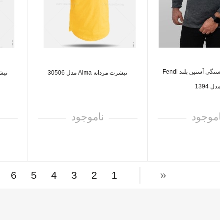
تیشرت زغال سنگی آستین بلند Fendi
تیشرت مردانه Alma مدل 30506
تیشرت 
دل 1394
اموجود
ناموجود
6
5
4
3
2
1