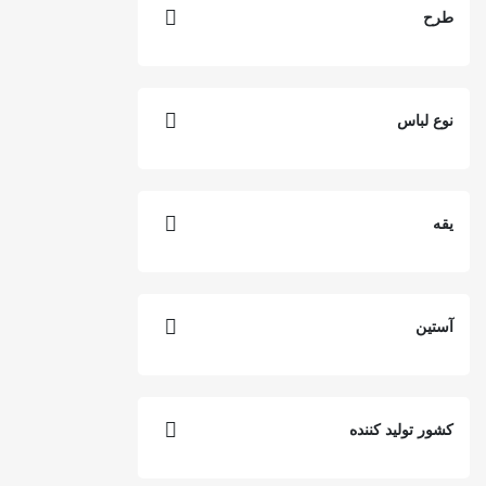
انزو Enzo
طرح
ماران Maran
آلما Alma
ریبوک | Reebok
نوع لباس
مارتا Marta
ونس Vans
یقه
آرات Arat
جوردن | Jordan
نیویورک Newyork
آستین
یو اف سی | UFC
وردسا WERDSA
کشور تولید کننده
دامون Damon
گپ Gap