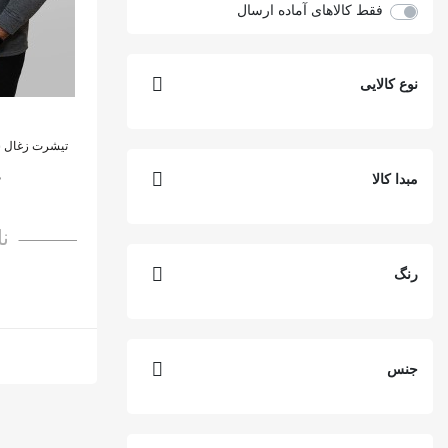
فقط کالاهای آماده ارسال
آنر | HONOR
کاترپیلار | CAT
نوع کالایی
فندی | Fendi
سلین Celine
نایک | Nike
م
مبدا کالا
رایان Ryan
ماسون Mason
ن
آف وایت Off-White
رنگ
پولو Polo
لیما Lima
جنس
اراز Araz
استارک Stark