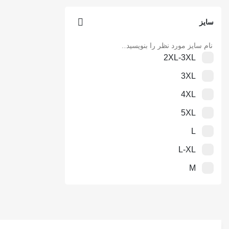
سرمه ایی
سایز
خاکستری
نقره ایی
2XL-3XL
نوک مدادی
3XL
قهوه ایی
4XL
طلایی
5XL
زرشکی
L
نارنجی
L-XL
فیروزه ایی
M
سبز فسفری
M-3XL
یشمی
S
زیتونی
S-M