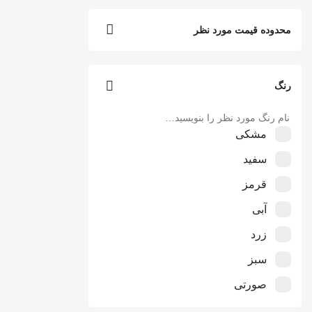
فلوی Floy
محدوده قیمت مورد نظر
شیکاگو Chicago
بنسون Benson
رنگ
کارلو | Carlo
Y-3
مشکی
الیویا OLIVIA
سفید
سوین Sevin
قرمز
پرادا Prada
آبی
زینومد | Zinomod
زرد
سونی اریکسون | Sony Ericsson
سبز
صورتی
بنفش