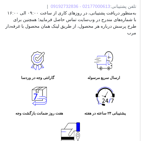
تلفن پشتیبانی:
02177000613 - 09192732836
|
یخچال‌های تک درب و دو درب
به‌منظور دریافت پشتیبانی، در روزهای کاری از ساعت ۰۹:۰۰ الی ۱۶:۰۰
این مدل‌ها بیشتر برای فضاهای کوچک و استفاده‌های شخصی طراحی
با شماره‌های مندرج در وب‌سایت تماس حاصل فرمایید؛ همچنین برای
شده‌اند. یخچال‌های تک درب برای نگهداری مواد غذایی روزمره و
طرح پرسش درباره هر محصول، از طریق لینک همان محصول با غرفه‌دار
یخچال‌های دو درب برای نگهداری مواد غذایی بیشتر و فریز کردن مناسب
مرب
هستند.
ویژگی‌های فنی و فناوری‌های نوین در یخچال و فریزر
سیستم‌های هوشمند و اینترنت اشیاء (IoT)
امروزه بسیاری از یخچال‌های مدرن مجهز به سیستم‌های هوشمند هستند
که امکان کنترل دما، وضعیت مواد غذایی و مدیریت مصرف انرژی را از
طریق اپلیکیشن‌های موبایل فراهم می‌کنند. این فناوری‌ها به صرفه‌جویی
ارسال سریع مرسوله
گارانتی وجه در وردسا
در مصرف انرژی و افزایش عمر مفید دستگاه کمک می‌کنند.
فناوری نانو و فیلترهای تصفیه هوا
برای جلوگیری از بوی نامطبوع و حفظ کیفیت هوای داخلی، فناوری نانو و
فیلترهای تصفیه هوا در یخچال‌ها به کار رفته است. این فناوری‌ها مواد
غذایی را در برابر باکتری‌ها و قارچ‌ها محافظت می‌کنند.
پشتیبانی ۲۴ ساعته در هفته
هفت روز ضمانت بازگشت وجه
موتورهای اینورتر و کاهش مصرف انرژی
موتورهای اینورتر با کنترل دقیق سرعت کمپرسور، مصرف برق را به
میزان قابل توجهی کاهش می‌دهند و صدای دستگاه را کم می‌کنند. این
فناوری، یکی از مهم‌ترین معیارهای انتخاب یخچال‌های مدرن است.