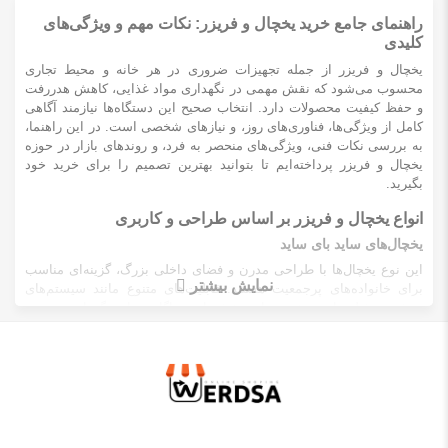
راهنمای جامع خرید یخچال و فریزر: نکات مهم و ویژگی‌های
کلیدی
یخچال و فریزر از جمله تجهیزات ضروری در هر خانه و محیط تجاری
محسوب می‌شود که نقش مهمی در نگهداری مواد غذایی، کاهش هدررفت
و حفظ کیفیت محصولات دارد. انتخاب صحیح این دستگاه‌ها نیازمند آگاهی
کامل از ویژگی‌ها، فناوری‌های روز، و نیازهای شخصی است. در این راهنما،
به بررسی نکات فنی، ویژگی‌های منحصر به فرد، و روندهای بازار در حوزه
یخچال و فریزر پرداخته‌ایم تا بتوانید بهترین تصمیم را برای خرید خود
بگیرید.
انواع یخچال و فریزر بر اساس طراحی و کاربری
یخچال‌های ساید بای ساید
این نوع یخچال‌ها با طراحی مدرن و فضای داخلی بزرگ، گزینه‌ای مناسب
نمایش بیشتر
برای خانواده‌های پرجمعیت هستند. قابلیت‌های متنوع مانند سیستم‌های
هوشمند، فیلترهای تصفیه هوا و بخش‌های جداگانه برای نگهداری میوه و
سبزیجات، این مدل‌ها را محبوب کرده است.
یخچال‌های درب فرانسوی
با طراحی لوکس و دسترسی آسان به مواد غذایی، این نوع یخچال‌ها برای
آشپزخانه‌های مدرن و فضاهای کوچک‌تر بسیار مناسب هستند. فناوری‌های
پیشرفته در این مدل‌ها، مصرف انرژی را کاهش می‌دهند و نگهداری مواد
غذایی را آسان‌تر می‌کنند.